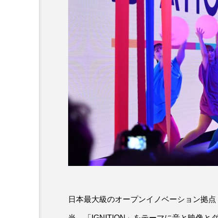
TOIRONIGHT
2026.07.22
# HAIR BEAUTY EVENT
INTERCOIFFURE ASIA 
4 TOKYO
日本最大級のオープンイノベーション拠点「S
当。「IGNITION」をテーマに音と映