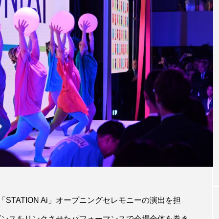
# HAIR BEAUTY EVENT
CONGRESS 202
kakimoto arms Hair Colorist Presents
PANESE STANDARD
TATION Ai」オープニングセレモニーの演出を担
像とダンスをリンクさせたパフォーマンスで会場全体を巻き