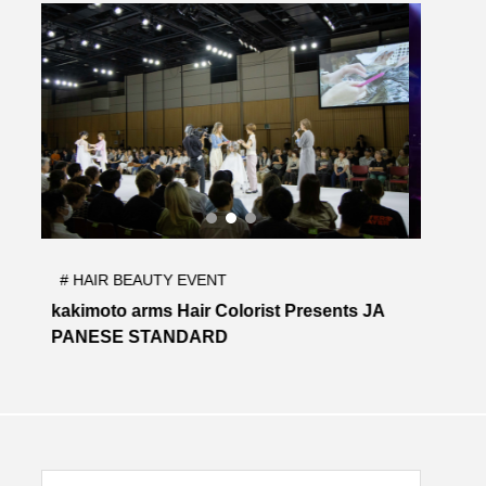
# HAIR BEAUTY EVENT
# H
 JA
b-ex 50th Anniversary Event 美IG-BANG
INTE
4 TO