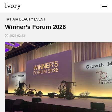
# HAIR BEAUTY EVENT
Winner’s Forum 2026
2026.02.23
NEW POST
# HAIR BEAUTY EVENT
TOIRONIGHT
2026.07.22