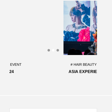
# HAIR BEAUTY EVENT
# H
ASIA EXPERIENCE 2023
HAIR